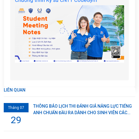
Chương trình Kỹ sư CNTT CodeGym
LIÊN QUAN
THÔNG BÁO LỊCH THI ĐÁNH GIÁ NĂNG LỰC TIẾNG
Tháng 07
ANH CHUẨN ĐẦU RA DÀNH CHO SINH VIÊN CÁC
29
LỚP AO1-24 & ĐHCQ K14