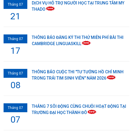
DỊCH VỤ HỖ TRỢ NGƯỜI HỌC TẠI TRUNG TÂM MY
Tháng 07
THADO
21
THÔNG BÁO ĐĂNG KÝ THI THỬ MIỄN PHÍ BÀI THI
Tháng 07
CAMBRIDGE LINGUASKILL
17
THÔNG BÁO CUỘC THI "TƯ TƯỞNG HỒ CHÍ MINH
Tháng 07
TRONG TRÁI TIM SINH VIÊN" NĂM 2026
08
THÁNG 7 SÔI ĐỘNG CÙNG CHUỖI HOẠT ĐỘNG TẠI
Tháng 07
TRƯỜNG ĐẠI HỌC THÀNH ĐÔ
07