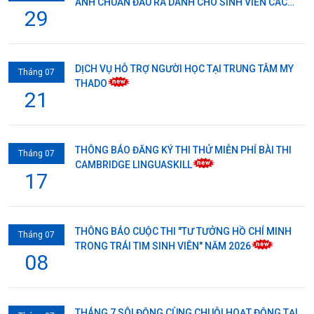
ANH CHUẨN ĐẦU RA DÀNH CHO SINH VIÊN CÁC
29
LỚP AO1-24 & ĐHCQ K14
DỊCH VỤ HỖ TRỢ NGƯỜI HỌC TẠI TRUNG TÂM MY
Tháng 07
THADO
21
THÔNG BÁO ĐĂNG KÝ THI THỬ MIỄN PHÍ BÀI THI
Tháng 07
CAMBRIDGE LINGUASKILL
17
THÔNG BÁO CUỘC THI "TƯ TƯỞNG HỒ CHÍ MINH
Tháng 07
TRONG TRÁI TIM SINH VIÊN" NĂM 2026
08
THÁNG 7 SÔI ĐỘNG CÙNG CHUỖI HOẠT ĐỘNG TẠI